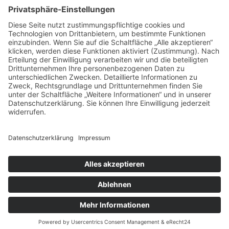
Lübecker Strasse 126
39124 Magdeburg
Kontakt
Telefon: 0391 / 538 561 40
Email: Büro MD
WOLFSBURG
Niederlassung
Porschestraße 25
38440 Wolfsburg
Kontakt
Telefon: 05361 / 463 257 3
Email: Büro WOB
© 2026 PROTEC Planungsgesellschaft mbH
Cookie-Einstellungen
Impressum
Datenschutz