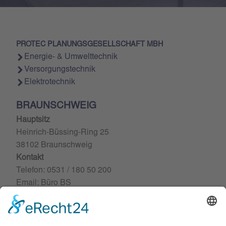
PROTEC PLANUNGSGESELLSCHAFT MBH
Energie- & Umwelttechnik
Versorgungstechnik
Elektrotechnik
BRAUNSCHWEIG
Hauptsitz
Heinrich-Büssing-Ring 25
38102 Braunschweig
Kontakt
Telefon: 0531 / 180 50 200
Email: Büro BS
MAGDEBURG
Niederlassung