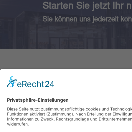
Starten Sie jetzt Ihr 
Sie können uns jederzeit kon
PROTEC
BR
PLANUNGSGESELLSCHAFT
Hau
MBH
Hei
Energie- & Umwelttechnik
381
Versorgungstechnik
Kon
Elektrotechnik
Tel
Ema