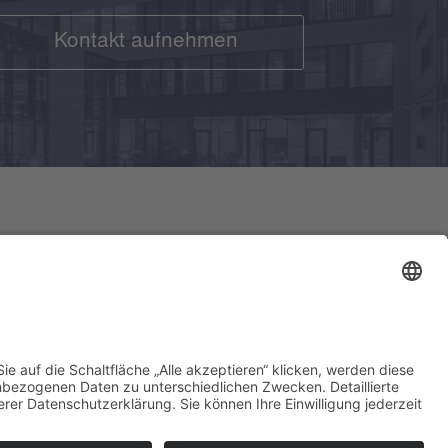
Kontakt aufnehmen
WOLFSBURG
Niederlassung
Porschestraße 25
38440 Wolfsburg
Kontakt
Telefon: 05361 / 463 257 3
Email: Büro WOB