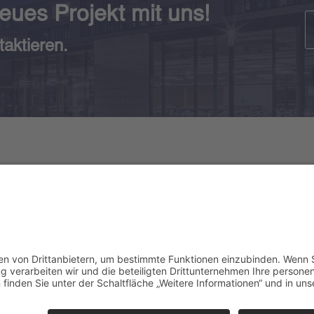
neues Projekt mit uns!
taktieren.
AUNSCHWEIG
MAGDEBURG
ptsitz
Niederlassung
nrich-Büssing-Ring 25
Lübecker Strasse 126
02 Braunschweig
39124 Magdeburg
takt
Kontakt
efon: 0531 / 180 50 200
Telefon: 0391 / 538 561 40
il: Büro BS
Email: Büro MD