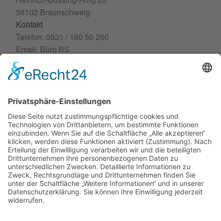
Heinrich-Büssing-Ring 25
38102 Braunschweig
Kontakt
Telefon: 0531 / 180 50 200
Email: Büro BS
MAGDEBURG
Niederlassung
Lübecker Strasse 126
39124 Magdeburg
Kontakt
Telefon: 0391 / 538 561 40
Email: Büro MD
WOLFSBURG
Niederlassung
Porschestraße 25
38440 Wolfsburg