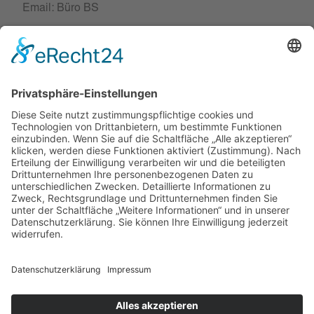
Email: Büro BS
MAGDEBURG
Niederlassung
Lübecker Strasse 126
39124 Magdeburg
Kontakt
Telefon: 0391 / 538 561 40
Email: Büro MD
WOLFSBURG
Niederlassung
Porschestraße 25
38440 Wolfsburg
Kontakt
Telefon: 05361 / 463 257 3
Email: Büro WOB